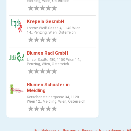
Hietzing, Wien, Österreich
a
0 Bewertungen
u
s
Krepela GesmbH
w
Lorenz-Weiß-Gasse 4, 1140 Wien
a
14., Penzing, Wien, Österreich
h
0 Bewertungen
l
Blumen Radl GmbH
Linzer Straße 480, 1150 Wien 14.,
Penzing, Wien, Österreich
0 Bewertungen
Blumen Schuster in
Meidling
Kerschensteinergasse 34, 1120
Wien 12., Meidling, Wien, Österreich
0 Bewertungen
FragNebenan
Über uns
Presse
Hausordnung
Hi