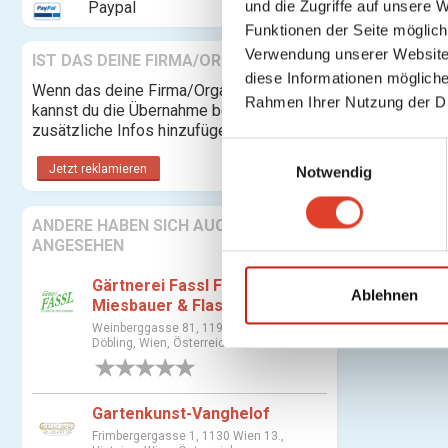
und die Zugriffe auf unsere 
Paypal
Funktionen der Seite möglic
Verwendung unserer Website 
IST DAS DEINE FIRMA/ORGANISATION?
diese Informationen mögliche
Wenn das deine Firma/Organisation ist,
Rahmen Ihrer Nutzung der D
kannst du die Übernahme beantragen und
zusätzliche Infos hinzufügen.
E
Jetzt reklamieren
Notwendig
i
n
w
ANDERE HABEN SICH AUCH
ANGESEHEN
i
l
Gärtnerei Fassl Fenz-
l
Ablehnen
Miesbauer & Flaschberger
i
Weinberggasse 81, 1190 Wien 19.,
g
Döbling, Wien, Österreich
u
0 Bewertungen
n
Gartenkunst-Vanghelof
g
s
Frimbergergasse 1, 1130 Wien 13.,