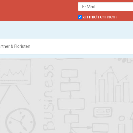
an mich erinnern
rtner & Floristen