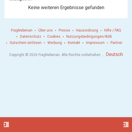
Keine weiteren Ergebnisse gefunden
FragNebenan
Über uns
Presse
Hausordnung
Hilfe / FAQ
Datenschutz
Cookies
Nutzungsbedingungen/AGB
Gutschein einlösen
Werbung
Kontakt
Impressum
Partner
.
Deutsch
Copyright © 2026 FragNebenan. Alle Rechte vorbehalten
format_indent_increase
format_indent_decrease