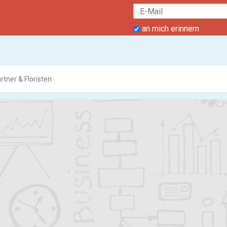
an mich erinnern
rtner & Floristen