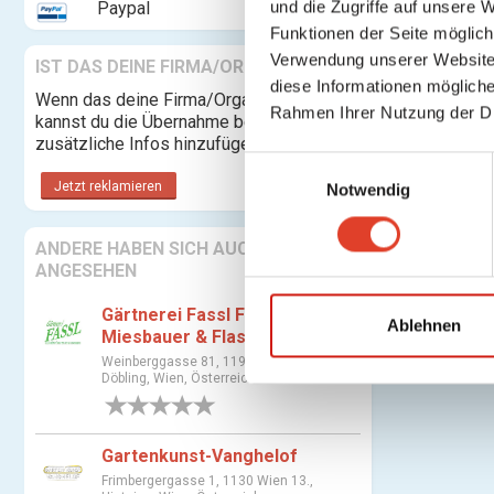
und die Zugriffe auf unsere 
Paypal
Funktionen der Seite möglic
Verwendung unserer Website 
IST DAS DEINE FIRMA/ORGANISATION?
diese Informationen mögliche
Wenn das deine Firma/Organisation ist,
Rahmen Ihrer Nutzung der D
kannst du die Übernahme beantragen und
zusätzliche Infos hinzufügen.
E
Jetzt reklamieren
Notwendig
i
n
w
ANDERE HABEN SICH AUCH
ANGESEHEN
i
l
Gärtnerei Fassl Fenz-
l
Ablehnen
Miesbauer & Flaschberger
i
Weinberggasse 81, 1190 Wien 19.,
g
Döbling, Wien, Österreich
u
0 Bewertungen
n
Gartenkunst-Vanghelof
g
s
Frimbergergasse 1, 1130 Wien 13.,