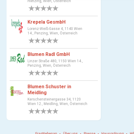
Hietzing, Wien, Österreich
a
0 Bewertungen
u
s
Krepela GesmbH
w
Lorenz-Weiß-Gasse 4, 1140 Wien
a
14., Penzing, Wien, Österreich
h
0 Bewertungen
l
Blumen Radl GmbH
Linzer Straße 480, 1150 Wien 14.,
Penzing, Wien, Österreich
0 Bewertungen
Blumen Schuster in
Meidling
Kerschensteinergasse 34, 1120
Wien 12., Meidling, Wien, Österreich
0 Bewertungen
FragNebenan
Über uns
Presse
Hausordnung
Hi