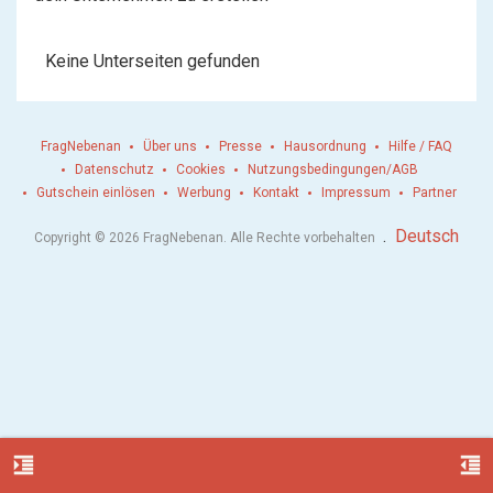
Keine Unterseiten gefunden
FragNebenan
Über uns
Presse
Hausordnung
Hilfe / FAQ
Datenschutz
Cookies
Nutzungsbedingungen/AGB
Gutschein einlösen
Werbung
Kontakt
Impressum
Partner
.
Deutsch
Copyright © 2026 FragNebenan. Alle Rechte vorbehalten
format_indent_increase
format_indent_decrease