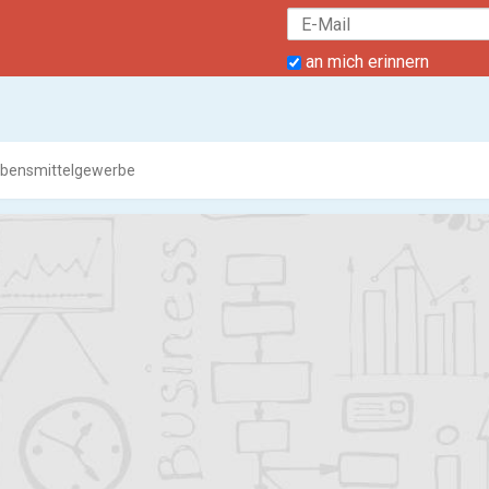
an mich erinnern
bensmittelgewerbe