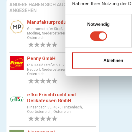
Rahmen Ihrer Nutzung der D
ANDERE HABEN SICH AUCH
ANGESEHEN
E
Manufakturprodukte
Notwendig
i
Guntramsdorfer Straße 4a, 2340
n
Mödling, Niederösterreich,
Österreich
w
0 Bewertungen
i
l
Penny GmbH
l
Ablehnen
IZ NÖ-Süd Straße 6 1, 2351 Wiener
i
Neudorf, Niederösterreich,
g
Österreich
u
0 Bewertungen
n
efko Frischfrucht und
g
Delikatessen GmbH
s
Hinzenbach 38, 4070 Hinzenbach,
a
Oberösterreich, Österreich
u
0 Bewertungen
s
w