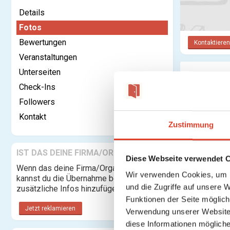
Details
Fotos
Bewertungen
Kontaktieren
Veranstaltungen
Unterseiten
Fotos
Check-Ins
Followers
Kontakt
Zustimmung
IST DAS DEINE FIRMA/ORGANISATION?
Diese Webseite verwendet 
Wenn das deine Firma/Organisation ist,
Wir verwenden Cookies, um I
kannst du die Übernahme beantragen und
und die Zugriffe auf unsere 
zusätzliche Infos hinzufügen.
Funktionen der Seite möglic
Jetzt reklamieren
Verwendung unserer Website 
diese Informationen mögliche