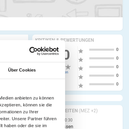
KRITIKEN & BEWERTUNGEN
5
0.00
0
star
4
0
star
3
0
star
Über Cookies
0 Bewertungen
2
0
star
1
0
star
 Medien anbieten zu können
kzeptieren, können sie die
GESCHÄFTSZEITEN
(MEZ +2)
ormationen zu Ihrer
iter. Unsere Partner führen
Mo
00:00 - 00:30
t haben oder die sie im
Jetzt geschlossen