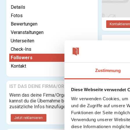
Details
Fotos
Bewertungen
Kontaktieren
Veranstaltungen
Unterseiten
Follower
Check-Ins
Followers
Kontakt
Zustimmung
IST DAS DEINE FIRMA/ORGANISATION?
Diese Webseite verwendet 
Wenn das deine Firma/Organisation ist,
Wir verwenden Cookies, um I
kannst du die Übernahme beantragen und
und die Zugriffe auf unsere 
zusätzliche Infos hinzufügen.
Funktionen der Seite möglic
Jetzt reklamieren
Verwendung unserer Website 
diese Informationen mögliche