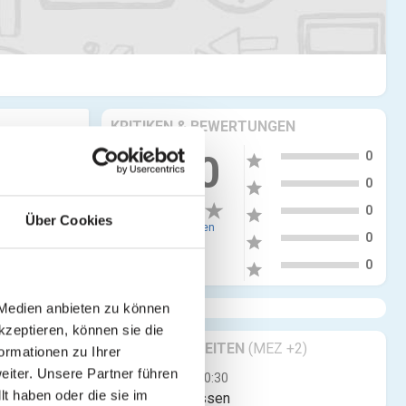
KRITIKEN & BEWERTUNGEN
5
0.00
0
star
4
0
star
3
0
star
Über Cookies
0 Bewertungen
2
0
star
1
0
star
 Medien anbieten zu können
kzeptieren, können sie die
GESCHÄFTSZEITEN
(MEZ +2)
ormationen zu Ihrer
iter. Unsere Partner führen
Mo
00:00 - 00:30
t haben oder die sie im
Jetzt geschlossen