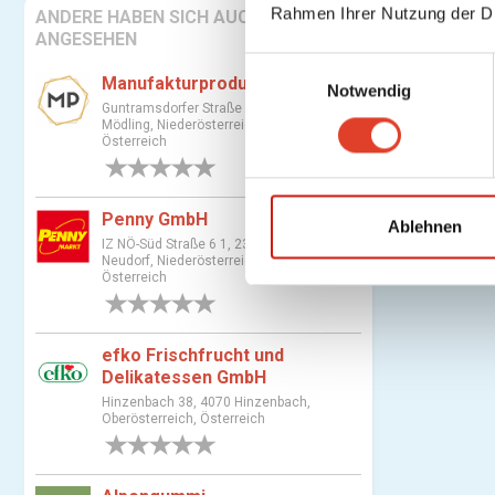
Rahmen Ihrer Nutzung der D
ANDERE HABEN SICH AUCH
ANGESEHEN
E
Manufakturprodukte
Notwendig
i
Guntramsdorfer Straße 4a, 2340
n
Mödling, Niederösterreich,
Österreich
w
0 Bewertungen
i
l
Penny GmbH
l
Ablehnen
IZ NÖ-Süd Straße 6 1, 2351 Wiener
i
Neudorf, Niederösterreich,
g
Österreich
u
0 Bewertungen
n
efko Frischfrucht und
g
Delikatessen GmbH
s
Hinzenbach 38, 4070 Hinzenbach,
a
Oberösterreich, Österreich
u
0 Bewertungen
s
w