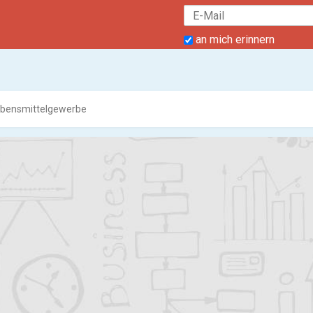
an mich erinnern
bensmittelgewerbe