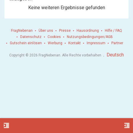
Keine weiteren Ergebnisse gefunden
FragNebenan
Über uns
Presse
Hausordnung
Hilfe / FAQ
Datenschutz
Cookies
Nutzungsbedingungen/AGB
Gutschein einlösen
Werbung
Kontakt
Impressum
Partner
.
Deutsch
Copyright © 2026 FragNebenan. Alle Rechte vorbehalten
format_indent_increase
format_indent_decrease