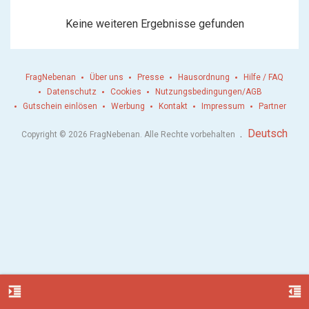
Keine weiteren Ergebnisse gefunden
FragNebenan
Über uns
Presse
Hausordnung
Hilfe / FAQ
Datenschutz
Cookies
Nutzungsbedingungen/AGB
Gutschein einlösen
Werbung
Kontakt
Impressum
Partner
.
Deutsch
Copyright © 2026 FragNebenan. Alle Rechte vorbehalten
format_indent_increase
format_indent_decrease