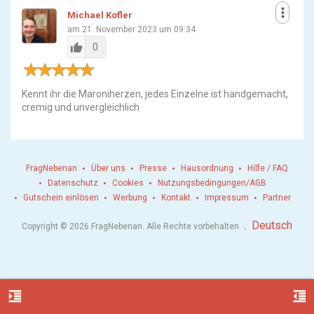
more_vert
Michael Kofler
am 21. November 2023 um 09:34
thumb_up
0
Kennt ihr die Maroniherzen, jedes Einzelne ist handgemacht,
cremig und unvergleichlich
FragNebenan
Über uns
Presse
Hausordnung
Hilfe / FAQ
Datenschutz
Cookies
Nutzungsbedingungen/AGB
Gutschein einlösen
Werbung
Kontakt
Impressum
Partner
.
Deutsch
Copyright © 2026 FragNebenan. Alle Rechte vorbehalten
format_indent_increase
format_indent_decrease