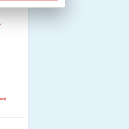
e
hen)