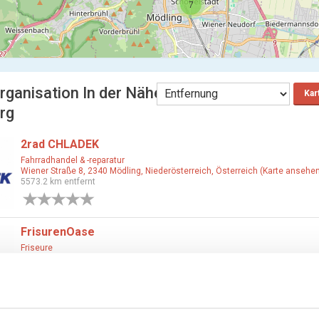
7
rganisation In der Nähe
Kar
rg
2rad CHLADEK
Fahrradhandel & -reparatur
Wiener Straße 8, 2340 Mödling, Niederösterreich, Österreich (Karte ansehen
5573.2 km entfernt
0 Bewertungen
FrisurenOase
Friseure
Wiener Straße 27, 2340 Mödling, Niederösterreich, Österreich (Karte anseh
5573.31 km entfernt
0 Bewertungen