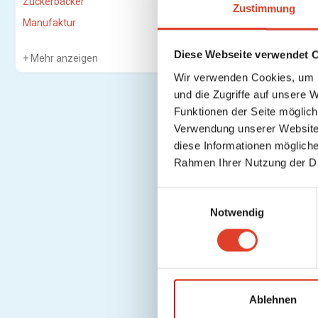
Zuckerbäcker
Zustimmung
Manufaktur
Diese Webseite verwendet 
Mehr anzeigen
Wir verwenden Cookies, um I
und die Zugriffe auf unsere 
Funktionen der Seite möglic
Verwendung unserer Website 
diese Informationen mögliche
Rahmen Ihrer Nutzung der D
E
Notwendig
i
n
w
i
l
l
Ablehnen
i