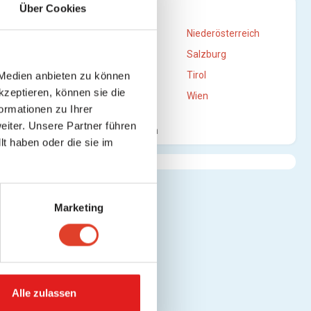
STANDORTE
Über Cookies
sehen)
Burgenland
Niederösterreich
Oberösterreich
Salzburg
Steiermark
Tirol
 Medien anbieten zu können
ung
kzeptieren, können sie die
Vorarlberg
Wien
ormationen zu Ihrer
 ansehen)
iter. Unsere Partner führen
Mehr anzeigen
t haben oder die sie im
hen)
Marketing
Alle zulassen