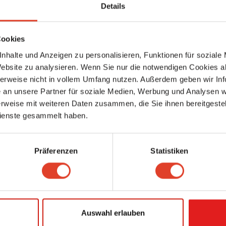
Little Itali
Details
Restaurants
,
Lebensmittelhandel
Neudorfer Straße 10, 2340 Mödling, Niederösterreich, Österreich (Karte an
5573.35 km entfernt
Cookies
0 Bewertungen
nhalte und Anzeigen zu personalisieren, Funktionen für soziale
Sabine Valencak - Beratung • Coaching • Trauerbegleit
Website zu analysieren. Wenn Sie nur die notwendigen Cookies a
Personenberatung & Personenbetreuung
herweise nicht in vollem Umfang nutzen. Außerdem geben wir Inf
Enzersdorfer Straße 72, 2340 Mödling, Niederösterreich, Österreich (Karte
5573.47 km entfernt
an unsere Partner für soziale Medien, Werbung und Analysen we
0 Bewertungen
rweise mit weiteren Daten zusammen, die Sie ihnen bereitgestell
ienste gesammelt haben.
Elektro Stickler
Elektro-, Gebäude-, Alarm- & Kommunikationstechniker
Weyprechtgasse 8, 2340 Mödling, Niederösterreich, Österreich (Karte anse
Präferenzen
Statistiken
5573.52 km entfernt
0 Bewertungen
Bau- und Möbeltischlerei Steppan
Tischler & Holzgestalter
Neugasse 41, 2340 Mödling, Niederösterreich, Österreich (Karte ansehen)
Auswahl erlauben
5573.64 km entfernt
0 Bewertungen