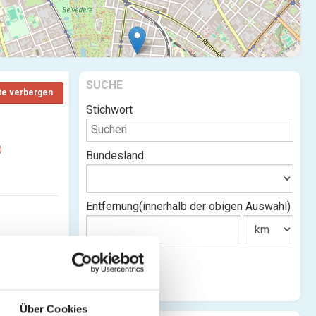
SUCHE
te verbergen
Stichwort
)
Bundesland
Entfernung(innerhalb der obigen Auswahl)
Über Cookies