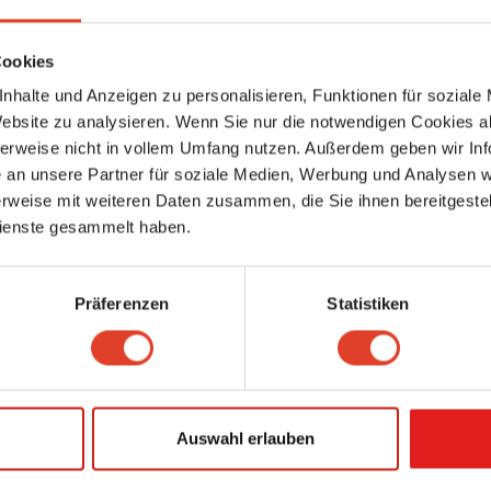
Westbahnstraße 38, 1070 Wien 7., Neubau, Wien, Austria (Karte ansehen)
5586.39 km entfernt
0 Bewertungen
Cookies
nhalte und Anzeigen zu personalisieren, Funktionen für soziale
Phönix Handarbeitsboutique
Website zu analysieren. Wenn Sie nur die notwendigen Cookies a
Gewerbe & Handwerk
Zagorskigasse 20, 1160 Wien 16., Ottakring, Wien, Österreich (Karte anseh
herweise nicht in vollem Umfang nutzen. Außerdem geben wir Inf
5586.4 km entfernt
an unsere Partner für soziale Medien, Werbung und Analysen we
1 Bewertung
rweise mit weiteren Daten zusammen, die Sie ihnen bereitgestell
ienste gesammelt haben.
Schlosserei Gerhard Gogl
Gewerbliche Dienstleister
Khunngasse 2, 1030 Wien 3., Landstraße, Wien, Österreich (Karte ansehen)
5586.4 km entfernt
Präferenzen
Statistiken
0 Bewertungen
IG Fahrrad – Westbahnstrasse
Fahrradhandel & -reparatur
Westbahnstraße 28, 1070 Wien 7., Neubau, Wien, Österreich (Karte ansehe
5586.43 km entfernt
Auswahl erlauben
0 Bewertungen