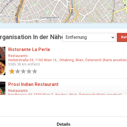
rganisation In der Nähe wels
Kar
Ristorante La Perla
Restaurants
Herbststraße 59, 1160 Wien 16., Ottakring, Wien, Österreich (Karte ansehen
5586.38 km entfernt
1 Bewertung
Prosi Indian Restaurant
Restaurants
Kandlgasse 44, 1070 Wien 7., Neubau, Wien, Österreich (Karte ansehen)
5586.39 km entfernt
1 Bewertung
Stoffsalon
Details
Textilien, Nähzubehör & Bastlerbedarf