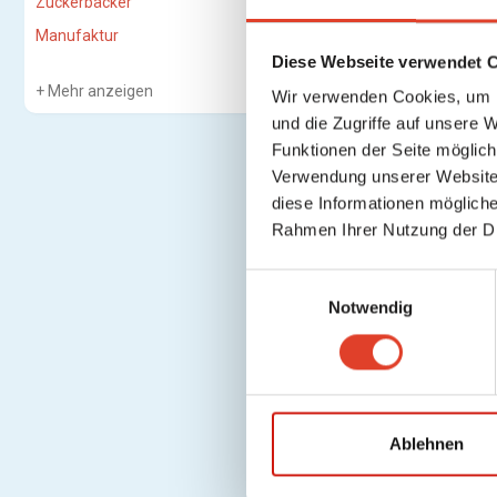
Zuckerbäcker
Manufaktur
Diese Webseite verwendet 
Mehr anzeigen
Wir verwenden Cookies, um I
und die Zugriffe auf unsere 
Funktionen der Seite möglic
Verwendung unserer Website 
diese Informationen mögliche
Rahmen Ihrer Nutzung der D
E
Notwendig
i
n
w
i
l
l
Ablehnen
i
g