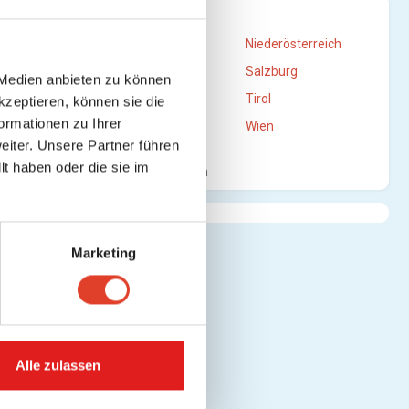
STANDORTE
Burgenland
Niederösterreich
Oberösterreich
Salzburg
 Medien anbieten zu können
Steiermark
Tirol
kzeptieren, können sie die
en)
ormationen zu Ihrer
Vorarlberg
Wien
iter. Unsere Partner führen
t haben oder die sie im
Mehr anzeigen
Marketing
n)
Alle zulassen