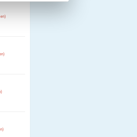
hen)
en)
n)
en)