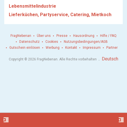
Lebensmittelindustrie
Lieferküchen, Partyservice, Catering, Mietkoch
FragNebenan
Über uns
Presse
Hausordnung
Hilfe / FAQ
Datenschutz
Cookies
Nutzungsbedingungen/AGB
Gutschein einlösen
Werbung
Kontakt
Impressum
Partner
.
Deutsch
Copyright © 2026 FragNebenan. Alle Rechte vorbehalten
format_indent_increase
format_indent_decrease