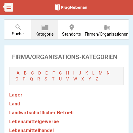
search
featured_play_list
room
business
Suche
Kategorie
Standorte
Firmen/Organisationen
FIRMA/ORGANISATIONS-KATEGORIEN
A
B
C
D
E
F
G
H
I
J
K
L
M
N
O
P
Q
R
S
T
U
V
W
X
Y
Z
Lager
Land
Landwirtschaftlicher Betrieb
Lebensmittelgewerbe
Lebensmittelhandel