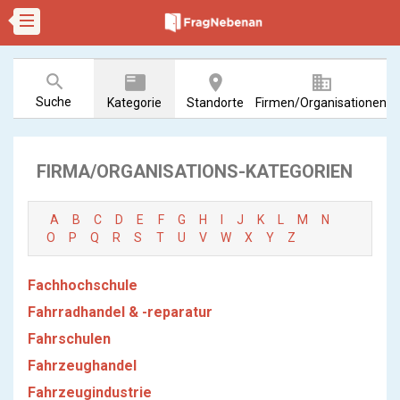
search
featured_play_list
room
business
Suche
Kategorie
Standorte
Firmen/Organisationen
FIRMA/ORGANISATIONS-KATEGORIEN
A
B
C
D
E
F
G
H
I
J
K
L
M
N
O
P
Q
R
S
T
U
V
W
X
Y
Z
Fachhochschule
Fahrradhandel & -reparatur
Fahrschulen
Fahrzeughandel
Fahrzeugindustrie