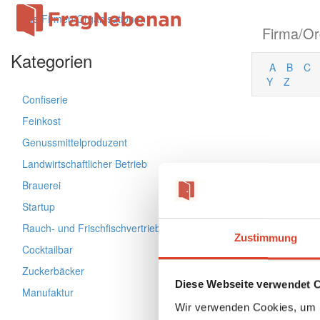
Alle Firmen/Organisationen
Firma/Or
Kategorien
A
B
C
Y
Z
Confiserie
Feinkost
Genussmittelproduzent
Landwirtschaftlicher Betrieb
Brauerei
Startup
Rauch- und Frischfischvertriebs-GmbH
Zustimmung
Cocktailbar
Zuckerbäcker
Diese Webseite verwendet 
Manufaktur
Wir verwenden Cookies, um I