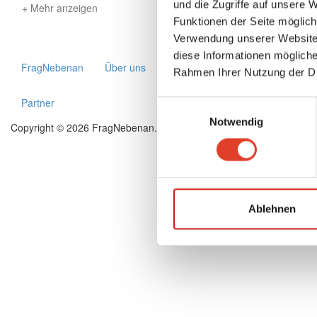
und die Zugriffe auf unsere 
Mehr anzeigen
Funktionen der Seite möglic
Verwendung unserer Website 
diese Informationen mögliche
FragNebenan
Über uns
Presse
Hausordnung
Hil
Rahmen Ihrer Nutzung der D
Partner
Einwilligungsauswahl
Notwendig
Copyright © 2026 FragNebenan. Alle Rechte vorbehalten
.
Deutsc
Ablehnen