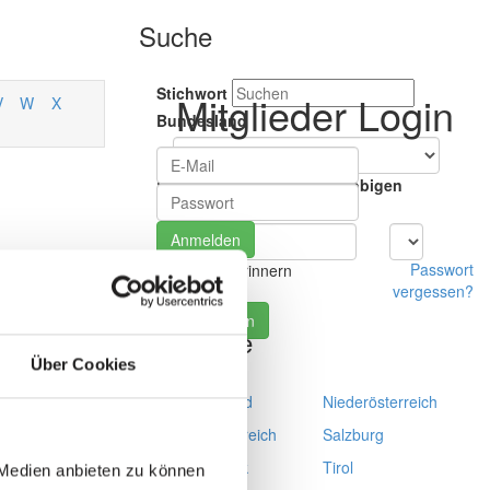
Suche
Stichwort
Mitglieder Login
V
W
X
Bundesland
Entfernung(innerhalb der obigen
Auswahl)
Passwort
an mich erinnern
vergessen?
Registrieren
Standorte
Über Cookies
Burgenland
Niederösterreich
Oberösterreich
Salzburg
Steiermark
Tirol
 Medien anbieten zu können