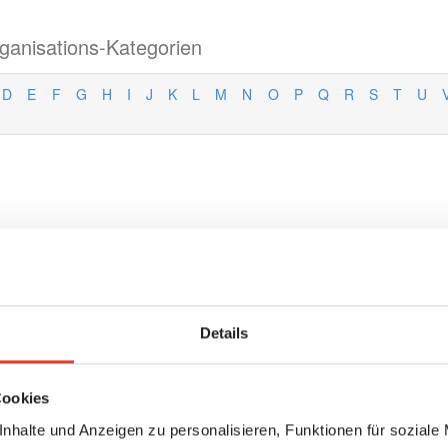
ganisations-Kategorien
D
E
F
G
H
I
J
K
L
M
N
O
P
Q
R
S
T
U
Details
Cookies
nhalte und Anzeigen zu personalisieren, Funktionen für soziale