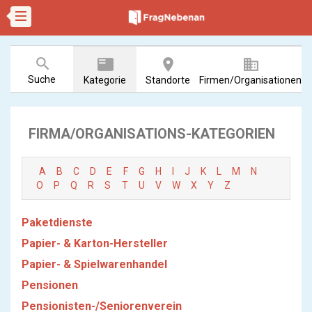
search
featured_play_list
room
business
Suche
Kategorie
Standorte
Firmen/Organisationen
FIRMA/ORGANISATIONS-KATEGORIEN
A
B
C
D
E
F
G
H
I
J
K
L
M
N
O
P
Q
R
S
T
U
V
W
X
Y
Z
Paketdienste
Papier- & Karton-Hersteller
Papier- & Spielwarenhandel
Pensionen
Pensionisten-/Seniorenverein