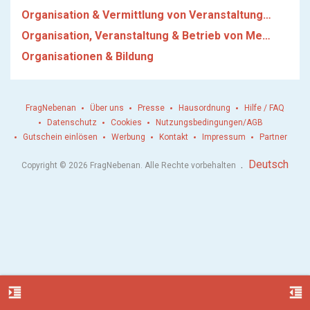
Organisation & Vermittlung von Veranstaltungen, Kongressen
Organisation, Veranstaltung & Betrieb von Messen
Organisationen & Bildung
FragNebenan
Über uns
Presse
Hausordnung
Hilfe / FAQ
Datenschutz
Cookies
Nutzungsbedingungen/AGB
Gutschein einlösen
Werbung
Kontakt
Impressum
Partner
.
Deutsch
Copyright © 2026 FragNebenan. Alle Rechte vorbehalten
format_indent_increase
format_indent_decrease