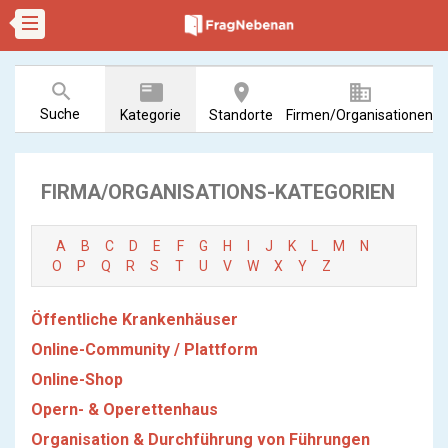
search
featured_play_list
room
business
Suche
Kategorie
Standorte
Firmen/Organisationen
FIRMA/ORGANISATIONS-KATEGORIEN
A
B
C
D
E
F
G
H
I
J
K
L
M
N
O
P
Q
R
S
T
U
V
W
X
Y
Z
Öffentliche Krankenhäuser
Online-Community / Plattform
Online-Shop
Opern- & Operettenhaus
Organisation & Durchführung von Führungen