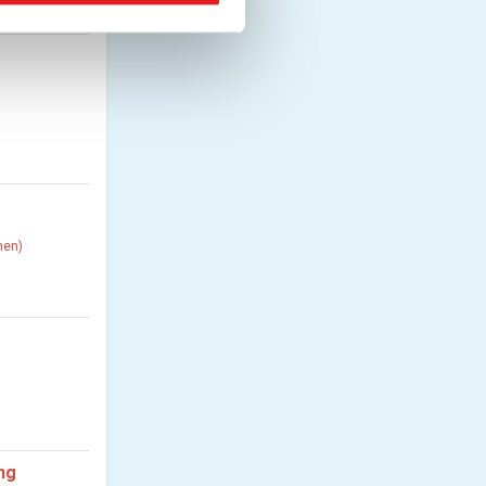
hen)
ng