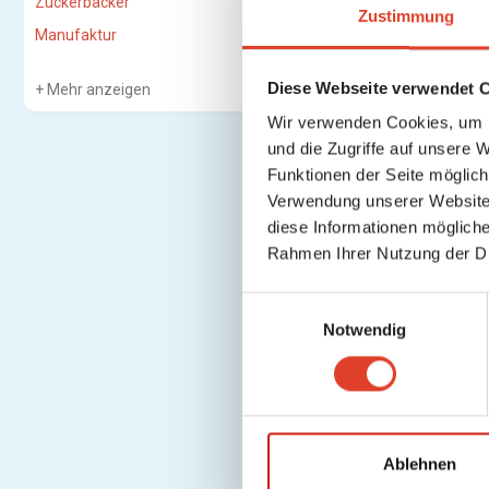
Zuckerbäcker
Zustimmung
Manufaktur
Diese Webseite verwendet 
Mehr anzeigen
Wir verwenden Cookies, um I
und die Zugriffe auf unsere 
Funktionen der Seite möglic
Verwendung unserer Website 
diese Informationen mögliche
Rahmen Ihrer Nutzung der D
E
Notwendig
i
n
w
Unterseite 
i
l
l
Ablehnen
i