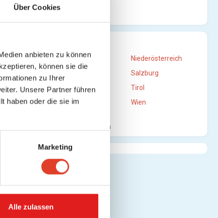
Über Cookies
)
STANDORTE
 Medien anbieten zu können
Burgenland
Niederösterreich
kzeptieren, können sie die
Oberösterreich
Salzburg
ormationen zu Ihrer
Steiermark
Tirol
iter. Unsere Partner führen
t haben oder die sie im
Vorarlberg
Wien
Mehr anzeigen
n)
Marketing
n)
Alle zulassen