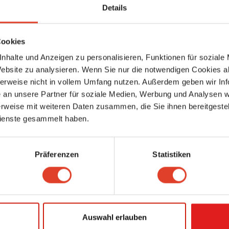
Friseure
Details
Wiesengasse 2, 1090 Wien 9., Alsergrund, Wien, Österreich (Karte ansehen
2.41 km entfernt
1 Bewertung
Cookies
Klappertopf Lebensmittel-Kooperative Landstraße
nhalte und Anzeigen zu personalisieren, Funktionen für soziale
Feinkost
,
Genussmittelproduzent
,
Dorf-/Ortsverein
Website zu analysieren. Wenn Sie nur die notwendigen Cookies a
Rabengasse 2, 1030 Wien 3., Landstraße, Wien, Österreich (Karte ansehen)
herweise nicht in vollem Umfang nutzen. Außerdem geben wir Inf
2.41 km entfernt
an unsere Partner für soziale Medien, Werbung und Analysen we
0 Bewertungen
rweise mit weiteren Daten zusammen, die Sie ihnen bereitgestell
ienste gesammelt haben.
meinbezirk.at
Medien & Verlage
Am Belvedere 10, 1100 Wien 10., Favoriten, Wien, Österreich (Karte ansehe
2.41 km entfernt
Präferenzen
Statistiken
0 Bewertungen
von:
meinbezirk.at
INSPI - Neues gut finden.
Online-Community / Plattform
Am Belvedere 10, 1100 Wien 10., Favoriten, Wien, Österreich (Karte ansehe
Auswahl erlauben
2.41 km entfernt