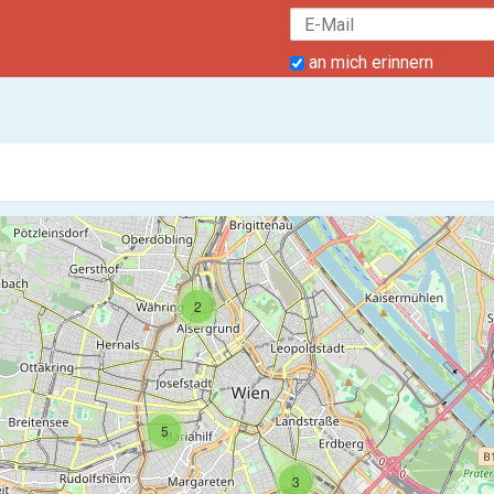
an mich erinnern
2
5
3