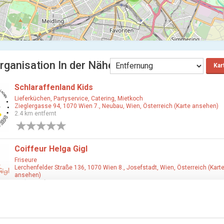
rganisation In der Nähe Wien
Kar
Schlaraffenland Kids
Lieferküchen, Partyservice, Catering, Mietkoch
Zieglergasse 94, 1070 Wien 7., Neubau, Wien, Österreich (Karte ansehen)
2.4 km entfernt
0 Bewertungen
Coiffeur Helga Gigl
Friseure
Lerchenfelder Straße 136, 1070 Wien 8., Josefstadt, Wien, Österreich (Kart
ansehen)
2.4 km entfernt
0 Bewertungen
styling number 9