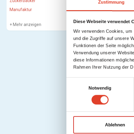
Zuckerbäcker
Zustimmung
Manufaktur
Diese Webseite verwendet 
Mehr anzeigen
Wir verwenden Cookies, um I
und die Zugriffe auf unsere 
Funktionen der Seite möglic
Verwendung unserer Website 
diese Informationen mögliche
Rahmen Ihrer Nutzung der D
E
Notwendig
i
n
w
i
l
l
Ablehnen
i