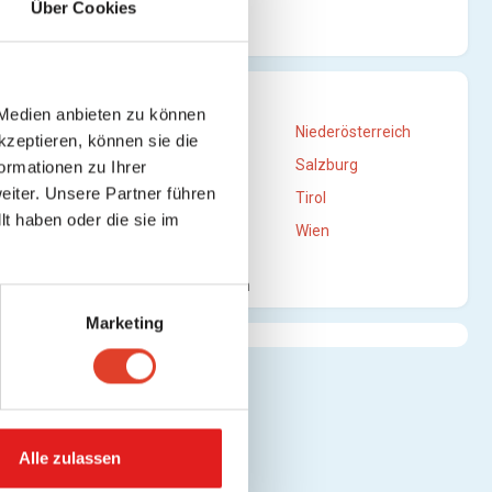
Über Cookies
STANDORTE
 Medien anbieten zu können
Burgenland
Niederösterreich
kzeptieren, können sie die
en)
Oberösterreich
Salzburg
ormationen zu Ihrer
iter. Unsere Partner führen
Steiermark
Tirol
t haben oder die sie im
Vorarlberg
Wien
n)
Mehr anzeigen
Marketing
sehen)
Alle zulassen