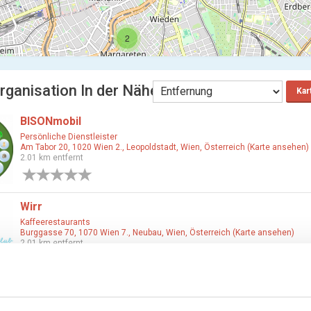
2
rganisation In der Nähe Wien
Kar
BISONmobil
Persönliche Dienstleister
Am Tabor 20, 1020 Wien 2., Leopoldstadt, Wien, Österreich (Karte ansehen)
2.01 km entfernt
0 Bewertungen
Wirr
Kaffeerestaurants
Burggasse 70, 1070 Wien 7., Neubau, Wien, Österreich (Karte ansehen)
2.01 km entfernt
0 Bewertungen
Wien Taekwondo Centre Neubau
Fitnessstudios & Fitnesscenter
,
Kaffeehäuser
,
Freizeit- & Sportbetriebe
,
Spor