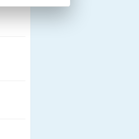
)
)
)