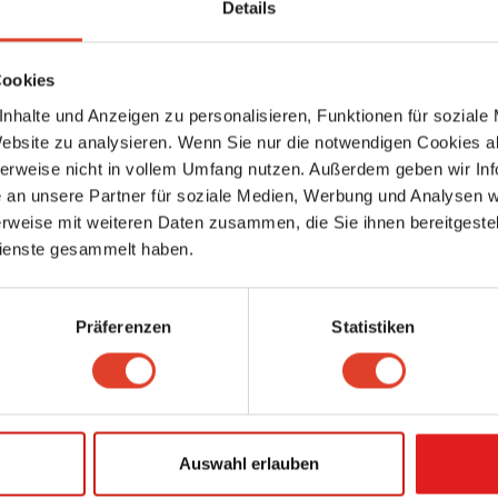
Details
Burggasse 75, 1070 Wien 7., Neubau, Wien, Österreich (Karte ansehen)
2.09 km entfernt
0 Bewertungen
Cookies
Le Miroir
nhalte und Anzeigen zu personalisieren, Funktionen für soziale
Mode- & Bekleidungshandel
Website zu analysieren. Wenn Sie nur die notwendigen Cookies a
Strobachgasse 2, 1050 Wien 5., Margareten, Wien, Österreich (Karte anseh
2.09 km entfernt
herweise nicht in vollem Umfang nutzen. Außerdem geben wir Inf
1 Bewertung
an unsere Partner für soziale Medien, Werbung und Analysen we
rweise mit weiteren Daten zusammen, die Sie ihnen bereitgestell
Rafay Consulting GmbH
ienste gesammelt haben.
Amerlingstraße 19, 1060 Wien 6., Mariahilf, Wien, Österreich (Karte ansehe
2.09 km entfernt
0 Bewertungen
Präferenzen
Statistiken
Kim kocht
Restaurants
,
Lebensmittelhandel
Währinger Straße 46, 1090 Wien 9., Alsergrund, Wien, Österreich (Karte an
2.09 km entfernt
Auswahl erlauben
0 Bewertungen