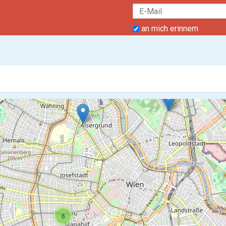
an mich erinnern
6