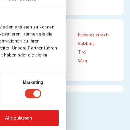
n)
STANDORTE
 Medien anbieten zu können
kzeptieren, können sie die
Burgenland
Niederösterreich
ormationen zu Ihrer
hen)
Oberösterreich
Salzburg
iter. Unsere Partner führen
Steiermark
Tirol
t haben oder die sie im
Vorarlberg
Wien
Mehr anzeigen
hen)
Marketing
)
Alle zulassen