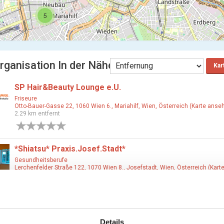
5
rganisation In der Nähe Wien
Kar
SP Hair&Beauty Lounge e.U.
Friseure
Otto-Bauer-Gasse 22, 1060 Wien 6., Mariahilf, Wien, Österreich (Karte anse
2.29 km entfernt
0 Bewertungen
*Shiatsu* Praxis.Josef.Stadt*
Gesundheitsberufe
Lerchenfelder Straße 122, 1070 Wien 8., Josefstadt, Wien, Österreich (Kart
ansehen)
2.3 km entfernt
2 Bewertungen
IG Fahrrad – Westbahnstrasse
Details