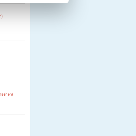
n)
ansehen)