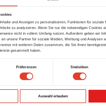
Fahrradhandel & -reparatur
Westbahnstraße 28, 1070 Wien 7., Neubau, Wien, Österreich (Karte ansehe
2.31 km entfernt
Cookies
0 Bewertungen
nhalte und Anzeigen zu personalisieren, Funktionen für soziale
Spielraum
Website zu analysieren. Wenn Sie nur die notwendigen Cookies a
Papier- & Spielwarenhandel
herweise nicht in vollem Umfang nutzen. Außerdem geben wir Inf
Otto-Bauer-Gasse 17, 1060 Wien 6., Mariahilf, Wien, Österreich (Karte anse
2.31 km entfernt
an unsere Partner für soziale Medien, Werbung und Analysen we
rweise mit weiteren Daten zusammen, die Sie ihnen bereitgestell
0 Bewertungen
ienste gesammelt haben.
Montana Store Vienna
Farbenhandel
Schottenfeldgasse 58, 1070 Wien 7., Neubau, Wien, Österreich (Karte anse
Präferenzen
Statistiken
2.32 km entfernt
0 Bewertungen
Bäckerei Schwarz
Bäckerei
Alser Straße 61, 1080 Wien 8., Josefstadt, Wien, Österreich (Karte ansehen
Auswahl erlauben
2.34 km entfernt
0 Bewertungen