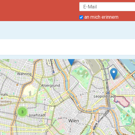
an mich erinnern
3