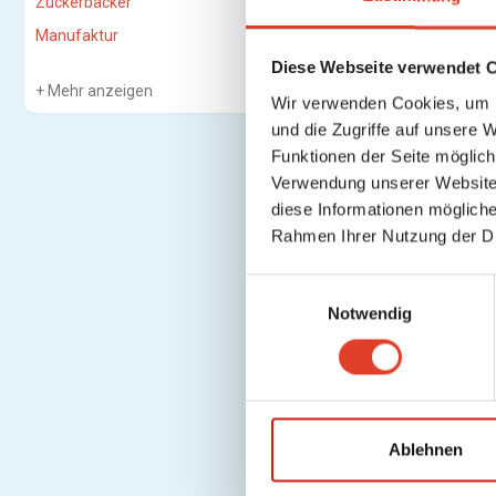
Zuckerbäcker
Manufaktur
Diese Webseite verwendet 
Mehr anzeigen
Wir verwenden Cookies, um I
und die Zugriffe auf unsere 
Funktionen der Seite möglic
Verwendung unserer Website 
diese Informationen mögliche
Rahmen Ihrer Nutzung der D
E
Notwendig
i
n
w
i
l
l
Ablehnen
i