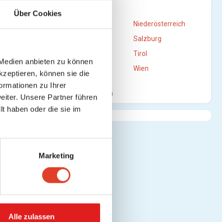
STANDORTE
Über Cookies
te
Burgenland
Niederösterreich
Oberösterreich
Salzburg
Steiermark
Tirol
 Medien anbieten zu können
Vorarlberg
Wien
kzeptieren, können sie die
ormationen zu Ihrer
sehen)
Mehr anzeigen
iter. Unsere Partner führen
t haben oder die sie im
sehen)
Marketing
nsehen)
Alle zulassen