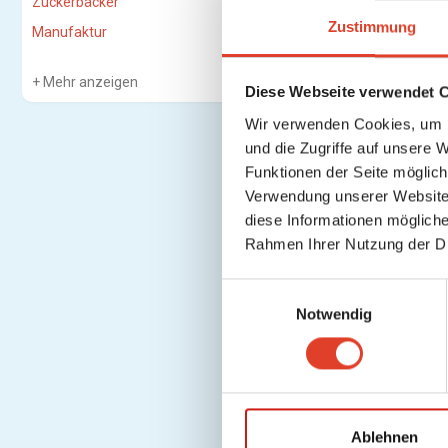
Zuckerbäcker
Zustimmung
Manufaktur
Mehr anzeigen
Diese Webseite verwendet 
Wir verwenden Cookies, um I
und die Zugriffe auf unsere 
Funktionen der Seite möglic
Verwendung unserer Website 
diese Informationen mögliche
Rahmen Ihrer Nutzung der D
E
Notwendig
i
n
w
i
l
l
Ablehnen