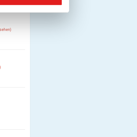
nsehen)
)