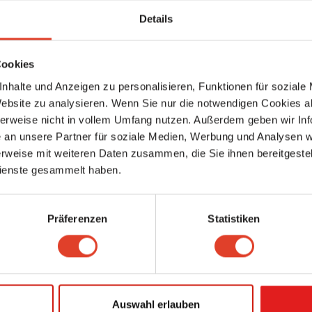
IN VITA POINT
Fußpfleger, Kosmetiker & Masseure
Details
Hasenstraße 25, 3430 Tulln an der Donau, Niederösterreich, Österreich (Kar
ansehen)
5591.2 km entfernt
Cookies
0 Bewertungen
nhalte und Anzeigen zu personalisieren, Funktionen für soziale
Allerheiligen Apotheke
Website zu analysieren. Wenn Sie nur die notwendigen Cookies a
Apotheken
herweise nicht in vollem Umfang nutzen. Außerdem geben wir Inf
Allerheiligenplatz 4, 1200 Wien 20., Brigittenau, Wien, Österreich (Karte an
5591.26 km entfernt
an unsere Partner für soziale Medien, Werbung und Analysen we
0 Bewertungen
rweise mit weiteren Daten zusammen, die Sie ihnen bereitgestell
ienste gesammelt haben.
Änderungsschneiderei und Putzerei S. Gecer
Mode & Bekleidungstechnik
Marchfeldstraße 19, 1200 Wien 20., Brigittenau, Wien, Österreich (Karte an
Präferenzen
Statistiken
5591.54 km entfernt
0 Bewertungen
Apotheke im Andromeda Tower
Apotheken
Donau-City-Straße 6, 1220 Wien 22., Donaustadt, Wien, Österreich (Karte a
Auswahl erlauben
5591.55 km entfernt