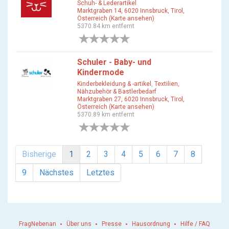
Schuh- & Lederartikel
Marktgraben 14, 6020 Innsbruck, Tirol,
Österreich (Karte ansehen)
5370.84 km entfernt
0 Bewertungen
Schuler - Baby- und
Kindermode
Kinderbekleidung & -artikel
,
Textilien,
Nähzubehör & Bastlerbedarf
Marktgraben 27, 6020 Innsbruck, Tirol,
Österreich (Karte ansehen)
5370.89 km entfernt
0 Bewertungen
Bisherige
1
2
3
4
5
6
7
8
9
Nächstes
Letztes
FragNebenan
Über uns
Presse
Hausordnung
Hilfe / FAQ